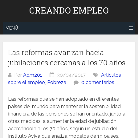
Saltar
CREANDO EMPLEO
al
contenido
MENÚ
Las reformas avanzan hacia
jubilaciones cercanas a los 70 años
Por
Adm201
30/04/2017
Artículos
sobre el empleo
,
Pobreza
0 comentarios
Las reformas que se han adoptado en diferentes
países del mundo para mantener la sostenibilidad
financiera de las pensiones se han orientado, junto a
otras medidas, a aumentar la edad de jubilación
acercándola a los 70 años, según un estudio del
Instituto Aviva que analiza modelos de 19 países.