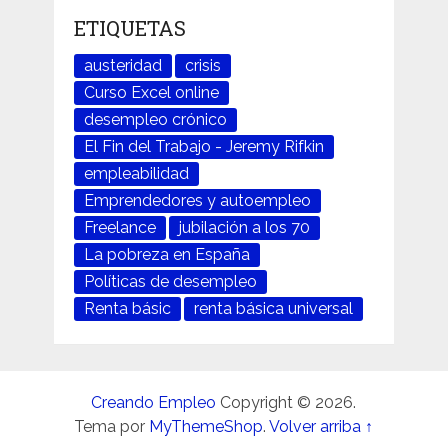
ETIQUETAS
austeridad
crisis
Curso Excel online
desempleo crónico
El Fin del Trabajo - Jeremy Rifkin
empleabilidad
Emprendedores y autoempleo
Freelance
jubilación a los 70
La pobreza en España
Políticas de desempleo
Renta básic
renta básica universal
Creando Empleo
Copyright © 2026.
Tema por
MyThemeShop
.
Volver arriba ↑