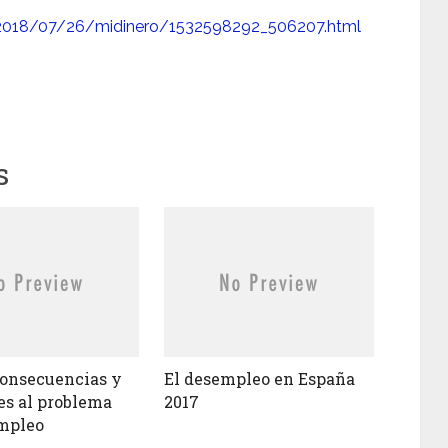
s/2018/07/26/midinero/1532598292_506207.html
s
consecuencias y
El desempleo en España
es al problema
2017
mpleo