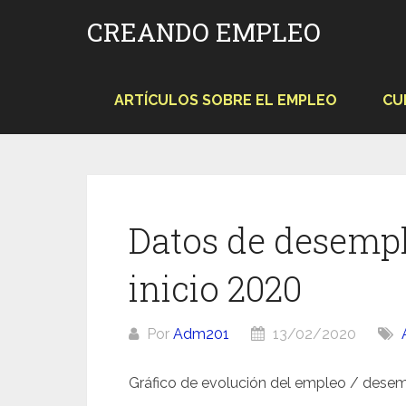
Saltar
CREANDO EMPLEO
al
contenido
ARTÍCULOS SOBRE EL EMPLEO
CU
Datos de desemp
inicio 2020
Por
Adm201
13/02/2020
Gráfico de evolución del empleo / desem