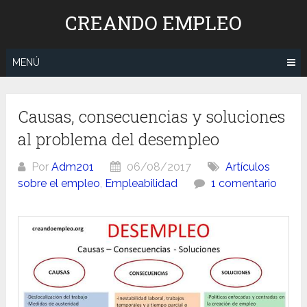
Saltar
CREANDO EMPLEO
al
contenido
MENÚ
Causas, consecuencias y soluciones
al problema del desempleo
Por
Adm201
06/08/2017
Artículos
sobre el empleo
,
Empleabilidad
1 comentario