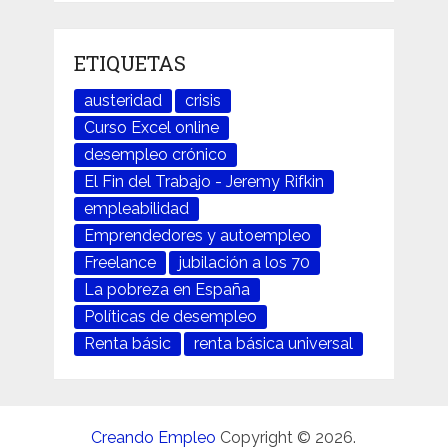
ETIQUETAS
austeridad
crisis
Curso Excel online
desempleo crónico
El Fin del Trabajo - Jeremy Rifkin
empleabilidad
Emprendedores y autoempleo
Freelance
jubilación a los 70
La pobreza en España
Políticas de desempleo
Renta básic
renta básica universal
Creando Empleo
Copyright © 2026.