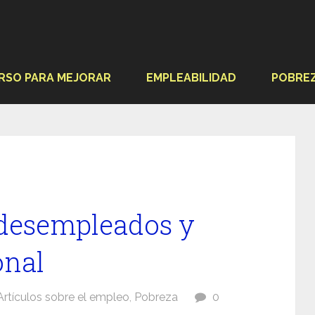
RSO PARA MEJORAR
EMPLEABILIDAD
POBRE
 desempleados y
onal
Artículos sobre el empleo
,
Pobreza
0