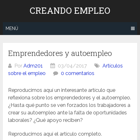
Saltar
CREANDO EMPLEO
al
contenido
MENÚ
Emprendedores y autoempleo
Por
Adm201
03/04/2017
Artículos
sobre el empleo
0 comentarios
Reproducimos aquí un interesante artículo que
reflexiona sobre los emprendedores y el autoempleo.
¿Hasta qué punto se ven forzados los trabajadores a
crear su autoempleo ante la falta de oportunidades
laborales? ¿Qué apoyo reciben?
Reproducimos aquí el artículo completo.